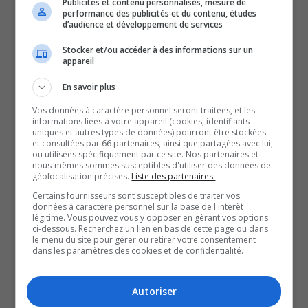
Publicités et contenu personnalisés, mesure de
cette année.
performance des publicités et du contenu, études
d’audience et développement de services
De février 2021 à février 2022, les produits laitiers et les
fruits ont bondi de 7 %, selon Statistique Canada.
Stocker et/ou accéder à des informations sur un
appareil
Mais c’est le coût de la viande qui a explosé, avec une
augmentation de 11,7 %.
En savoir plus
La directrice de la Maison des Familles d’Abitibi-Ouest,
Vos données à caractère personnel seront traitées, et les
informations liées à votre appareil (cookies, identifiants
Cynthia Lefebvre, se dit extrêmement préoccupée par la
uniques et autres types de données) pourront être stockées
et consultées par 66 partenaires, ainsi que partagées avec lui,
situation.
ou utilisées spécifiquement par ce site. Nos partenaires et
La famille Boutin est également propriétaire d’une
nous-mêmes sommes susceptibles d'utiliser des données de
géolocalisation précises.
Liste des partenaires.
fermette qui contient trois vaches, sept boeufs et un cerf.
Certains fournisseurs sont susceptibles de traiter vos
Étant pratiquement autosuffisant en ce qui a trait à la
données à caractère personnel sur la base de l'intérêt
légitime. Vous pouvez vous y opposer en gérant vos options
viande, ça lui permet de faire des économies
ci-dessous. Recherchez un lien en bas de cette page ou dans
le menu du site pour gérer ou retirer votre consentement
considérables à sa facture d’épicerie.
dans les paramètres des cookies et de confidentialité.
C’est qu’il faut être très créatif pour arriver à faire des
économies sur la nourriture.
Autoriser