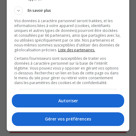
président ukrainien, Volodymyr Zelensky, à la Chambre
En savoir plus
des communes, mardi.
Vos données à caractère personnel seront traitées, et les
Comme la majorité des membres du Parlement
informations liées à votre appareil (cookies, identifiants
uniques et autres types de données) pourront être stockées
canadien, les deux élus bloquistes de la région sont
et consultées par 66 partenaires, ainsi que partagées avec lui,
ou utilisées spécifiquement par ce site. Nos partenaires et
interdits de séjour sur le territoire russe.
nous-mêmes sommes susceptibles d'utiliser des données de
géolocalisation précises.
Liste des partenaires.
Une décision qui n’a pas vraiment d’impact sur nos
Certains fournisseurs sont susceptibles de traiter vos
députés, puisqu’ils n’avaient pas prévu voyager dans ce
données à caractère personnel sur la base de l'intérêt
pays prochainement.
légitime. Vous pouvez vous y opposer en gérant vos options
ci-dessous. Recherchez un lien en bas de cette page ou dans
le menu du site pour gérer ou retirer votre consentement
dans les paramètres des cookies et de confidentialité.
QUESTION DU JOUR
Commentaires
Autoriser
Gérer vos préférences
SOUTENIR NOS MÉDIAS, C’EST PROTÉGER NOTRE
CULTURE ET NOTRE ÉCONOMIE