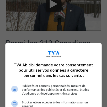
Parmi les 313 Canadiens
bannis par le Kremlin, on
TVA Abitibi demande votre consentement
retrouve nos deux députés
pour utiliser vos données à caractère
personnel dans les cas suivants :
fédéraux, Sylvie Bérubé et
Publicités et contenu personnalisés, mesure de
performance des publicités et du contenu, études
d’audience et développement de services
Sébastien Lemire.
Stocker et/ou accéder à des informations sur un
appareil
Une sanction survenue tout de suite après le discours du