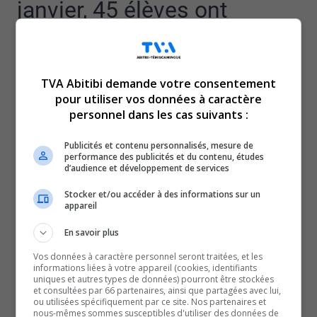
janvier, 45 élèves ont
débuté la formation, lundi
passé.
TVA Abitibi demande votre consentement
pour utiliser vos données à caractère
personnel dans les cas suivants :
La formation accélérée, dans les centres de formation
professionnelle de La Sarre, Rouyn-Noranda et Val-d’Or,
Publicités et contenu personnalisés, mesure de
performance des publicités et du contenu, études
est une première au Québec et s’enseigne sur 14 mois au
d’audience et développement de services
lieu de 22.
Stocker et/ou accéder à des informations sur un
Les étudiants ont chacun une bourse de 20 000 dollars,
appareil
à condition de travailler deux ans au CISSS-AT.
En savoir plus
Bien que 78 bourses étaient disponibles pour la région,
la responsable des communications, promotions et
Vos données à caractère personnel seront traitées, et les
informations liées à votre appareil (cookies, identifiants
recrutement au CFP Harricana, Isabelle Legault, se dit
uniques et autres types de données) pourront être stockées
et consultées par 66 partenaires, ainsi que partagées avec lui,
satisfaite du nombre d’inscriptions.
ou utilisées spécifiquement par ce site. Nos partenaires et
nous-mêmes sommes susceptibles d'utiliser des données de
Le délai était plutôt serré. La formation a été annoncée