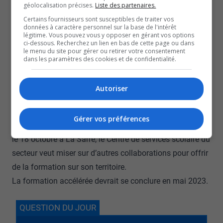
géolocalisation précises.
Liste des partenaires.
en décembre et devait, au départ, se donner un mois plus
Certains fournisseurs sont susceptibles de traiter vos
tard.
données à caractère personnel sur la base de l'intérêt
légitime. Vous pouvez vous y opposer en gérant vos options
Les intéressés n’ont eu, au final, que deux mois après
ci-dessous. Recherchez un lien en bas de cette page ou dans
le menu du site pour gérer ou retirer votre consentement
l’annonce de la formation pour s’inscrire.
dans les paramètres des cookies et de confidentialité.
De ces 45 étudiants, 18 se retrouvent à Rouyn-Noranda,
16 à Val-d’Or et 11 à La Sarre. Le directeur général
Autoriser
adjoint du Centre de services scolaire du Lac-Abitibi,
Yves Dubé, se réjouit d’avoir été ciblé pour la formation.
Gérer vos préférences
Alors que la moitié des lits sont toujours fermés depuis
le 18 octobre à La Sarre, le Centre de services scolaire du
secteur veut miser sur d’autres collaborations pour offrir
de la formation sur son territoire.
La formation accélérée devrait se conclure en mai 2023.
QUESTION DU JOUR