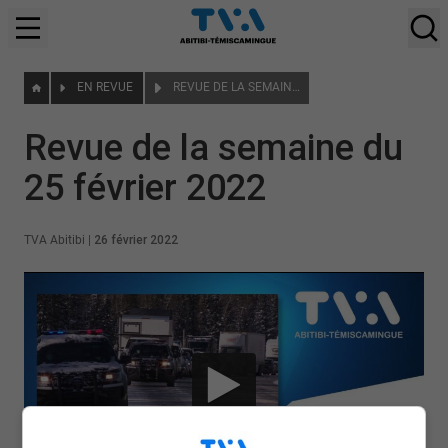
EN REVUE
REVUE DE LA SEMAINE DU 25 FÉVRIER 2022
Revue de la semaine du
25 février 2022
TVA Abitibi
|
26 février 2022