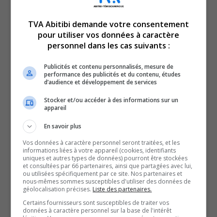
TVA Abitibi demande votre consentement
pour utiliser vos données à caractère
Revue de l’actualité de la
personnel dans les cas suivants :
Publicités et contenu personnalisés, mesure de
semaine du 21 au 25 février
performance des publicités et du contenu, études
d’audience et développement de services
2022.
Stocker et/ou accéder à des informations sur un
appareil
En savoir plus
QUESTION DU JOUR
Vos données à caractère personnel seront traitées, et les
informations liées à votre appareil (cookies, identifiants
Commentaires
uniques et autres types de données) pourront être stockées
et consultées par 66 partenaires, ainsi que partagées avec lui,
ou utilisées spécifiquement par ce site. Nos partenaires et
nous-mêmes sommes susceptibles d'utiliser des données de
géolocalisation précises.
Liste des partenaires.
SOUTENIR NOS MÉDIAS, C’EST PROTÉGER NOTRE
Certains fournisseurs sont susceptibles de traiter vos
CULTURE ET NOTRE ÉCONOMIE
données à caractère personnel sur la base de l'intérêt