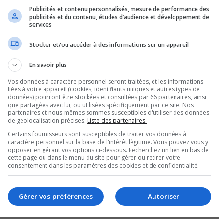
-Témiscamingue trône au
Publicités et contenu personnalisés, mesure de performance des
publicités et du contenu, études d’audience et développement de
services
 taux de refus
Stocker et/ou accéder à des informations sur un appareil
En savoir plus
Vos données à caractère personnel seront traitées, et les informations
liées à votre appareil (cookies, identifiants uniques et autres types de
données) pourront être stockées et consultées par 66 partenaires, ainsi
cent des demandes d’admission provenant de
que partagées avec lui, ou utilisées spécifiquement par ce site. Nos
partenaires et nous-mêmes sommes susceptibles d'utiliser des données
nistère de l’Immigration, mentionne le directeur
de géolocalisation précises.
Liste des partenaires.
Certains fournisseurs sont susceptibles de traiter vos données à
Sébastien Lemire, cette problématique perdure
caractère personnel sur la base de l'intérêt légitime. Vous pouvez vous y
opposer en gérant vos options ci-dessous. Recherchez un lien en bas de
cette page ou dans le menu du site pour gérer ou retirer votre
consentement dans les paramètres des cookies et de confidentialité.
se basent sur des facteurs qui sont propres aux
Gérer vos préférences
Autoriser
es secteurs moins nantis, comme ceux de