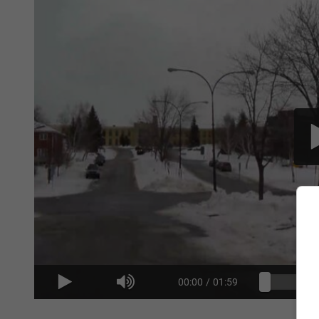
00:00
/
01:59