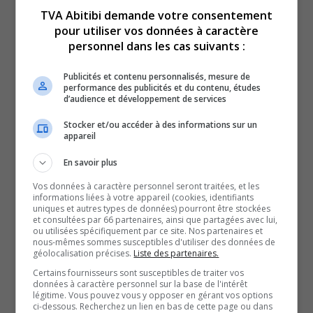
TVA Abitibi demande votre consentement
pour utiliser vos données à caractère
personnel dans les cas suivants :
Voici l’actualité de l’Abitibi-Témiscamingue.
Publicités et contenu personnalisés, mesure de
Du lundi au vendredi, nous vous offrons vos nouvelles
performance des publicités et du contenu, études
d’audience et développement de services
de l’Abitibi-Témiscamingue, grâce à des journalistes
chevronnés.
Stocker et/ou accéder à des informations sur un
appareil
QUESTION DU JOUR
En savoir plus
Vos données à caractère personnel seront traitées, et les
Commentaires
informations liées à votre appareil (cookies, identifiants
uniques et autres types de données) pourront être stockées
et consultées par 66 partenaires, ainsi que partagées avec lui,
ou utilisées spécifiquement par ce site. Nos partenaires et
SOUTENIR NOS MÉDIAS, C’EST PROTÉGER NOTRE
nous-mêmes sommes susceptibles d'utiliser des données de
géolocalisation précises.
Liste des partenaires.
CULTURE ET NOTRE ÉCONOMIE
Certains fournisseurs sont susceptibles de traiter vos
données à caractère personnel sur la base de l'intérêt
légitime. Vous pouvez vous y opposer en gérant vos options
ci-dessous. Recherchez un lien en bas de cette page ou dans