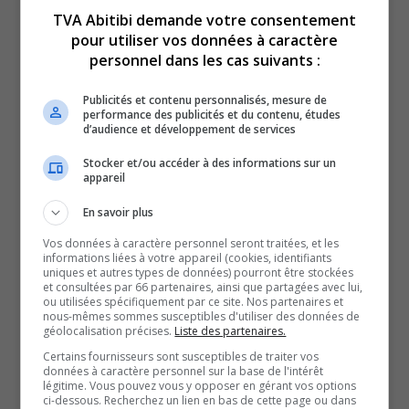
TVA Abitibi demande votre consentement
pour utiliser vos données à caractère
personnel dans les cas suivants :
Voici l’actualité de l’Abitibi-Témiscamingue.
Publicités et contenu personnalisés, mesure de
Du lundi au vendredi, nous vous offrons vos nouvelles
performance des publicités et du contenu, études
d’audience et développement de services
de l’Abitibi-Témiscamingue, grâce à des journalistes
chevronnés.
Stocker et/ou accéder à des informations sur un
appareil
QUESTION DU JOUR
En savoir plus
Vos données à caractère personnel seront traitées, et les
Commentaires
informations liées à votre appareil (cookies, identifiants
uniques et autres types de données) pourront être stockées
et consultées par 66 partenaires, ainsi que partagées avec lui,
ou utilisées spécifiquement par ce site. Nos partenaires et
SOUTENIR NOS MÉDIAS, C’EST PROTÉGER NOTRE
nous-mêmes sommes susceptibles d'utiliser des données de
géolocalisation précises.
Liste des partenaires.
CULTURE ET NOTRE ÉCONOMIE
Certains fournisseurs sont susceptibles de traiter vos
données à caractère personnel sur la base de l'intérêt
légitime. Vous pouvez vous y opposer en gérant vos options
ci-dessous. Recherchez un lien en bas de cette page ou dans