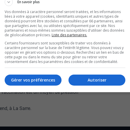
En savoir plus
nes et d’adultes se
Vos données à caractère personnel seront traitées, et les informations
liées à votre appareil (cookies, identifiants uniques et autres types de
e la Polyvalente à
données) pourront être stockées et consultées par 66 partenaires, ainsi
que partagées avec lui, ou utilisées spécifiquement par ce site. Nos
partenaires et nous-mêmes sommes susceptibles d'utiliser des données
de géolocalisation précises.
Liste des partenaires.
.
Certains fournisseurs sont susceptibles de traiter vos données à
caractère personnel sur la base de l'intérêt légitime. Vous pouvez vous y
 sont venus d’Ottawa pour appuyer ces jeunes
opposer en gérant vos options ci-dessous. Recherchez un lien en bas de
cette page ou dans le menu du site pour gérer ou retirer votre
consentement dans les paramètres des cookies et de confidentialité.
ur les enfants de la région et de la province.
cussions des mesures sanitaires sur la santé
Gérer vos préférences
Autoriser
a vaccination est un moyen de pression
end, à La Sarre.