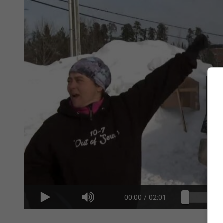
00:00
/
02:01