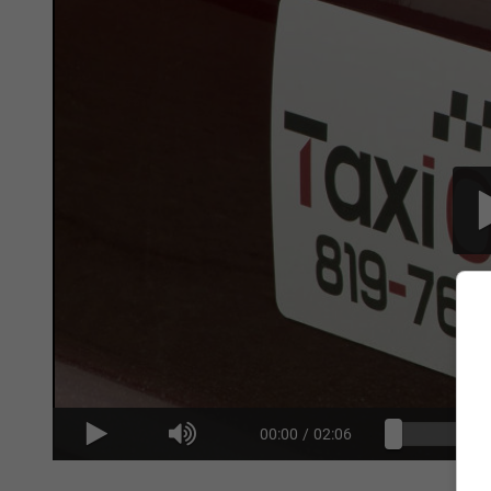
00:00
/
02:06