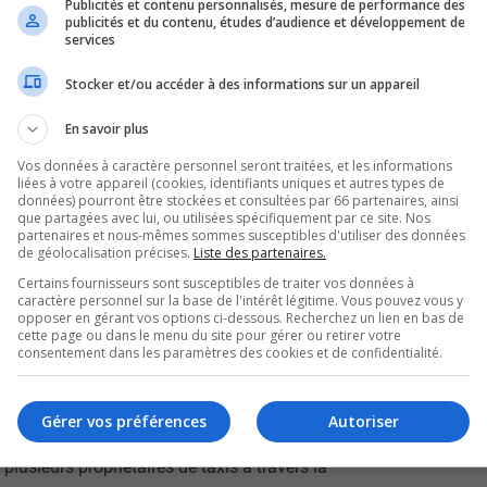
Publicités et contenu personnalisés, mesure de performance des
’amène le fait de lancer
publicités et du contenu, études d’audience et développement de
services
opriétaire de Taxi
Stocker et/ou accéder à des informations sur un appareil
En savoir plus
ouin, est plus que
Vos données à caractère personnel seront traitées, et les informations
liées à votre appareil (cookies, identifiants uniques et autres types de
x premières semaines
données) pourront être stockées et consultées par 66 partenaires, ainsi
que partagées avec lui, ou utilisées spécifiquement par ce site. Nos
partenaires et nous-mêmes sommes susceptibles d'utiliser des données
de géolocalisation précises.
Liste des partenaires.
Certains fournisseurs sont susceptibles de traiter vos données à
caractère personnel sur la base de l'intérêt légitime. Vous pouvez vous y
in, les copropriétaires avaient remarqué un
opposer en gérant vos options ci-dessous. Recherchez un lien en bas de
cette page ou dans le menu du site pour gérer ou retirer votre
toyer de nuit.
consentement dans les paramètres des cookies et de confidentialité.
ivée d’un nouveau joueur dans le marché de
Gérer vos préférences
Autoriser
ôt stable, d’après sa présidente, Andrée Bruneau.
lusieurs propriétaires de taxis à travers la